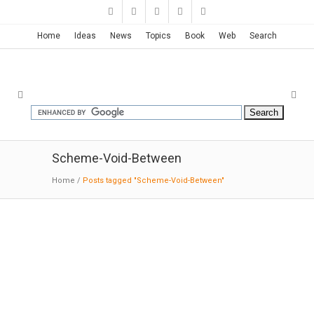
Home
Ideas
News
Topics
Book
Web
Search
Scheme-Void-Between
Home
/
Posts tagged "Scheme-Void-Between"
Pavillon d’accueil de la Seigneurie
des Aulnaies | Anne Carrier